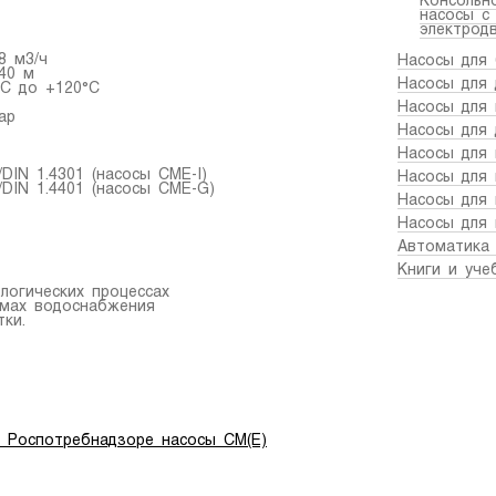
Консольн
насосы с
электрод
8 м3/ч
Насосы для
40 м
Насосы для 
°C до +120°C
Насосы для
ар
Насосы для 
Насосы для
DIN 1.4301 (насосы CME-I)
Насосы для
/DIN 1.4401 (насосы CME-G)
Насосы для 
Насосы для 
Автоматика 
Книги и уче
логических процессах
емах водоснабжения
ки.
в Роспотребнадзоре насосы СM(E)