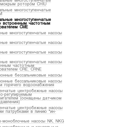
альные многоступенчатые
 мокрым ротором CHIU
альные многоступенчатые
M
альные многоступенчатые
о встроенным частотным
ователем CME
ьные многоступенчатые насосы
ьные многоступенчатые насосы
ьные многоступенчатые насосы
T
ьные многоступенчатые насосы
енным частотным
ователем CRE, CRNE
ионные бессальниковые насосы
ионные бессальниковые насосы
ем горячего водоснабжения
енчатые центробежные насосы
но-регулируемым
вигателем (оснащены датчиком
 давления)
енчатые центробежные насосы
ми патрубками в линию "ин-
о-моноблочные насосы NK, NKG