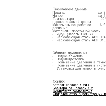
Технические данные
Подача:
до 3
Напор:
до 1
Температура
- 20
перекачиваемой среды:
Максимальное рабочее
16 б
давление:
Материалы проточной части:
чугун (насосы CME-A)
нержавеющая сталь AISI 304/
нержавеющая сталь AISI 316
Области применения
Водоснабжение
Водоподготовка
Повышение давления в техно
Повышение давления в сист
Установки для мойки и очист
Ссылки:
Каталог насосов CM(E)
Брошюра по насосам CM
Сертификат соответствия
Свидетельство о регистрации 