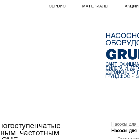
ПРОДУКЦИЯ
СЕРВИС
МАТЕРИАЛЫ
АКЦИИ
НАСОСН
ОБОРУД
GRU
САЙТ ОФИЦИА
ДИЛЕРА И АВ
СЕРВИСНОГО 
ГРУНДФОС
-
З
ногоступенчатые
Насосы для 
Насосы для 
нным частотным