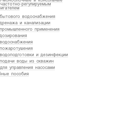
о-моноблочные и консольные
 частотно-регулируемым
вигателем
 бытового водоснабжения
дренажа и канализации
 промышленного применения
дозирования
 водоснабжения
 пожаротушения
водоподготовки и дезинфекции
подачи воды из скважин
для управления насосами
бные пособия