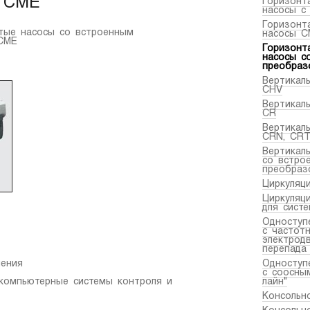
м CME
Горизонт
насосы с
Горизонт
тые насосы со встроенным
насосы C
CME
Горизонт
насосы с
преобраз
Вертикал
CHV
Вертикал
CR
Вертикал
CRN, CR
Вертикал
со встро
преобраз
Циркуляц
Циркуляц
для сист
Одноступ
с частот
электрод
перепада
нения
Одноступ
с соосны
 компьютерные системы контроля и
лайн"
Консольн