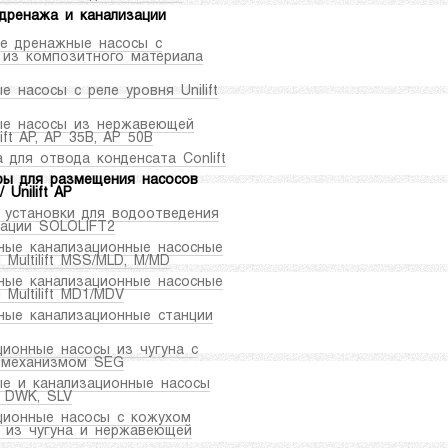
дренажа и канализации
е дренажные насосы с
 из композитного материала
 насосы с реле уровня Unilift
е насосы из нержавеющей
lift AP, AP 35B, AP 50B
 для отвода конденсата Conlift
ры для размещения насосов
/ Unilift AP
 установки для водоотведения
зации SOLOLIFT2
ные канализационные насосные
 Multilift MSS/MLD, M/MD
ные канализационные насосные
 Multilift MD1/MDV
ные канализационные станции
ционные насосы из чугуна с
 механизмом SEG
е и канализационные насосы
а DWK, SLV
ционные насосы с кожухом
я из чугуна и нержавеющей