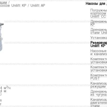
ации
/
Насосы для 
ов Unilift KP / Unilift AP
Погружны
корпусом
Unilift CC
Дренажные
KP
Дренажны
стали Uni
Установка
Резервуа
Unilift KP 
Насосные
и канали
Комплект
установки
Комплект
установки
Комплект
PUST
Канализа
режущим
3
,4 м
/ч
,4 м
Дренажны
C
из чугун
Канализа
 л
двигател
т
стали